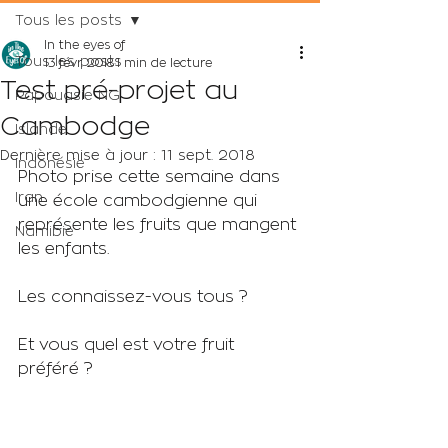
Tous les posts
In the eyes of
Tous les posts
13 févr. 2018
1 min de lecture
Test pré-projet au
Papouasie NG
Cambodge
Islande
Dernière mise à jour :
11 sept. 2018
Indonésie
Photo prise cette semaine dans 
Iran
une école cambodgienne qui 
représente les fruits que mangent 
Namibie
les enfants.
Les connaissez-vous tous ?
Et vous quel est votre fruit 
préféré ?