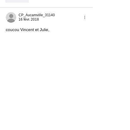
CP_Aucamville_31140
16 févr. 2018
coucou Vincent et Julie, 
On ne connais pas tous les fruits et on se 
demande s'ils sont bons.
Nous on se demande encore plein de 
choses sur l'école...
Est-ce que des fois, il y a des écoles dans 
des classes fermées?
Quand ils sont à la campagne, comment 
les enfants vont à l'école?
Est-ce qu'il y a une cantine?
Est-ce qu'ils fêtent leur anniversaire à 
l'école?
A bientôt, les cp d'Aurélia
On vous envoie aussi une photo de notre 
classe