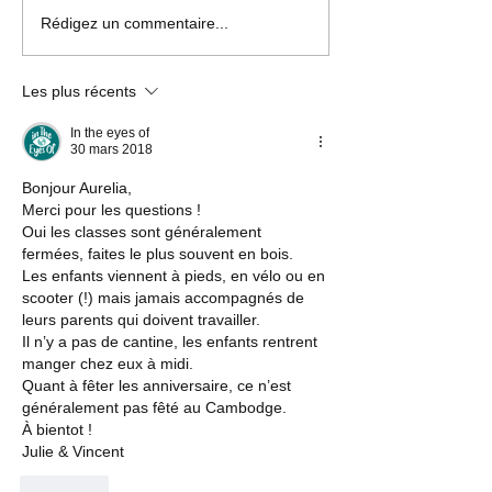
🇳🇦 Manger c
Rédigez un commentaire...
[🎬 Clap de fin Août
Himbas
2018 > Août 2019: 365
jours de rencontres
Les plus récents
🌍]
In the eyes of
30 mars 2018
Bonjour Aurelia, 
Merci pour les questions ! 
Oui les classes sont généralement 
fermées, faites le plus souvent en bois.
Les enfants viennent à pieds, en vélo ou en 
scooter (!) mais jamais accompagnés de 
leurs parents qui doivent travailler.
Il n’y a pas de cantine, les enfants rentrent 
manger chez eux à midi. 
Quant à fêter les anniversaire, ce n’est 
généralement pas fêté au Cambodge. 
À bientot !
Julie & Vincent 
J'aime