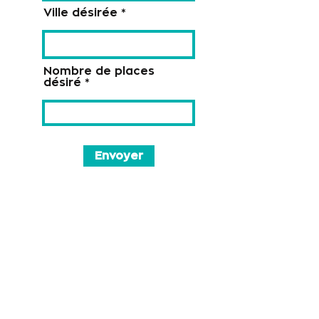
Ville désirée
Nombre de places
désiré
Envoyer
Voir ou revoir la bande annonce :