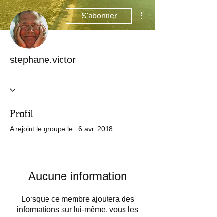
Plus d'actions
S'abonner
stephane.victor
Profil
A rejoint le groupe le : 6 avr. 2018
Aucune information
Lorsque ce membre ajoutera des
informations sur lui-même, vous les