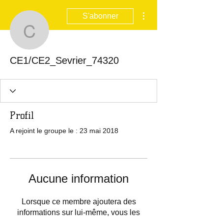
Plus d'actions
S'abonner
CE1/CE2_Sevrier_7432
CE1/CE2_Sevrier_74320
Profil
A rejoint le groupe le : 23 mai 2018
Aucune information
Lorsque ce membre ajoutera des
informations sur lui-même, vous les