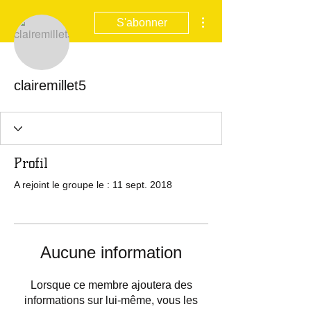
Plus d'actions
S'abonner
clairemillet5
Profil
A rejoint le groupe le : 11 sept. 2018
Aucune information
Lorsque ce membre ajoutera des
informations sur lui-même, vous les