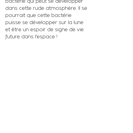
bactérie qui peut se développer 
dans cette rude atmosphère. Il se 
pourrait que cette bactérie 
puisse se développer sur la lune 
et être un espoir de signe de vie 
future dans l’espace !
Une petite dernière vision 
souterraine pour la route, voici 
une cave sous des volcans. L’eau 
y est donc très chaude, de quoi 
prendre un bain chaud en plein 
hiver ! 