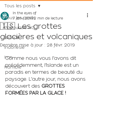
Tous les posts
In the eyes of
Tous les posts
7 janv. 2019
2 min de lecture
🇮🇸 Les grottes
Papouasie NG
glacières et volcaniques
Islande
Dernière mise à jour :
28 févr. 2019
Indonésie
Iran
Comme nous vous l’avons dit 
précédemment, l’Islande est un 
Namibie
paradis en termes de beauté du 
paysage. L’autre jour, nous avons 
découvert des 
GROTTES 
FORMÉES PAR LA GLACE !