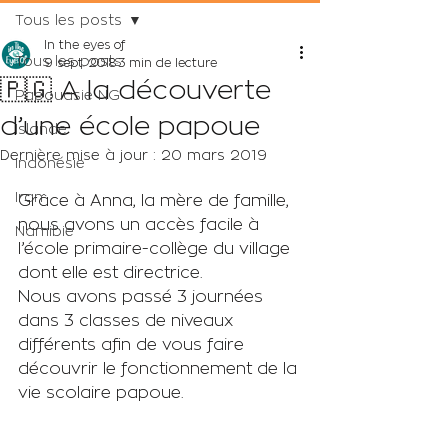
Tous les posts
In the eyes of
Tous les posts
9 sept. 2018
3 min de lecture
🇵🇬 A la découverte
Papouasie NG
d’une école papoue
Islande
Dernière mise à jour :
20 mars 2019
Indonésie
Iran
Grâce à Anna, la mère de famille, 
nous avons un accès facile à 
Namibie
l’école primaire-collège du village 
dont elle est directrice.
Nous avons passé 3 journées 
dans 3 classes de niveaux 
différents afin de vous faire 
découvrir le fonctionnement de la 
vie scolaire papoue.